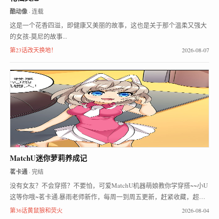
酷动像
· 连载
这是一个花香四溢，即健康又美丽的故事，这也是关于那个温柔又强大
的女孩-莫尼的故事...
第23话改天换地！
2026-08-07
MatchU迷你萝莉养成记
茗卡通
· 完结
没有女友？不会穿搭？不要怕，可爱MatchU机器萌娘教你学穿搭~~小U
这等你哦~茗卡通.暴雨老师新作，每周一到周五更新，赶紧收藏，超级
好看！
第36话黄鼠狼和荧火
2026-08-04