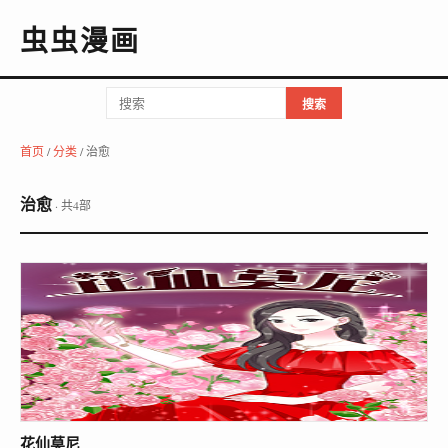
虫虫漫画
搜索
首页
/
分类
/ 治愈
治愈
· 共4部
花仙莫尼