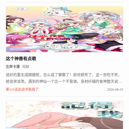
这个神兽有点萌
左岸卡漫
· 完结
说好的重生成嫦娥呢，怎么成了饕餮了！前世胖死了，这一世吃不死，
她该哭该笑。遇到的神仙一个比一个不靠谱。身材纤细的食神整天说吃
不胖。红色战袍的二郎神很骚包。月老MM是个腐女。能送我一个靠谱
第103话这战书我接了
2026-08-03
的神仙么。